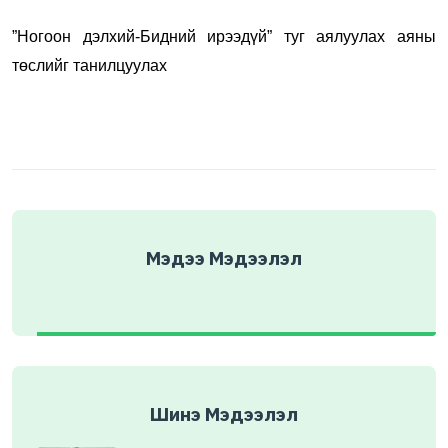
”Ногоон дэлхий-Бидний ирээдүй” туг аялуулах аяны
төслийг танилцуулах
Мэдээ Мэдээлэл
Шинэ Мэдээлэл