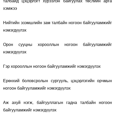
талбайд цэцэрлэгт хүрээлэн байгуулах төслийн арга
хэмжээ
Нийтийн эзэмшлийн зам талбайн ногоон байгууламжийг
нэмэгдүүлэх
Орон сууцны хорооллын ногоон байгууламжийг
нэмэгдүүлэх
Гэр хорооллын ногоон байгууламжийг нэмэгдүүлэх
Ерөнхий боловсролын сургууль, цэцэрлэгийн орчмын
ногоон байгууламжийг нэмэгдүүлэх
Аж ахуй нэгж, байгууллагын гадна талбайн ногоон
байгууламжийг нэмэгдүүлэх