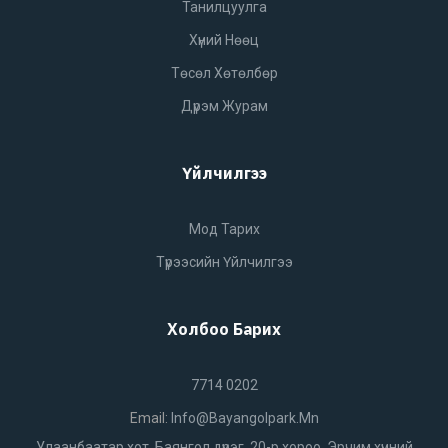
Танилцуулга
Хүний Нөөц
Төсөл Хөтөлбөр
Дүрэм Журам
Үйлчилгээ
Мод Тарих
Түрээсийн Үйлчилгээ
Холбоо Барих
7714 0202
Email:
Info@bayangolpark.mn
Улаанбаатар хот, Баянгол дүүрэг, 20-р хороо, Эрчим хүчний