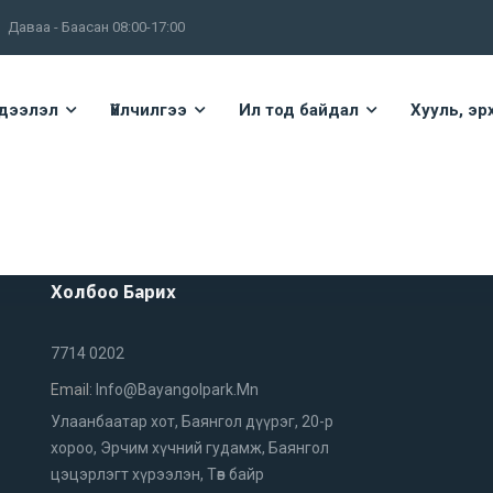
Даваа - Баасан 08:00-17:00
дээлэл
Үйлчилгээ
Ил тод байдал
Хууль, эр
Холбоо Барих
7714 0202
Email:
Info@bayangolpark.mn
Улаанбаатар хот, Баянгол дүүрэг, 20-р
хороо, Эрчим хүчний гудамж, Баянгол
цэцэрлэгт хүрээлэн, Төв байр