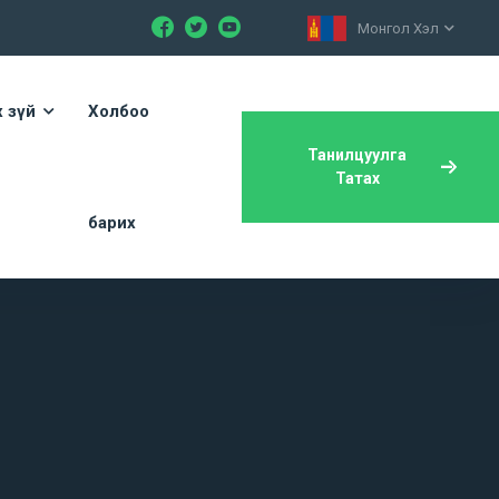
Монгол Хэл
х зүй
Холбоо
Танилцуулга
Татах
барих