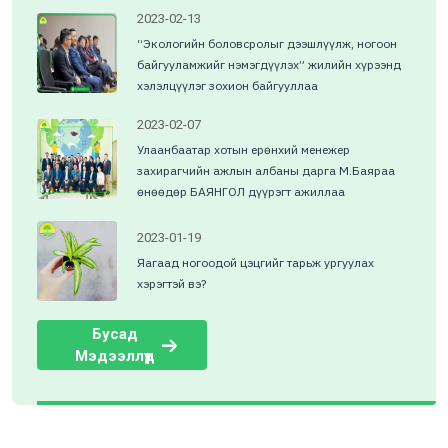
2023-02-13
“Экологийн боловсролыг дээшлүүлж, ногоон
байгууламжийг нэмэгдүүлэх” жилийн хүрээнд
хэлэлцүүлэг зохион байгууллаа
2023-02-07
Улаанбаатар хотын ерөнхий менежер
захирагчийн ажлын албаны дарга М.Баяраа
өнөөдөр БАЯНГОЛ дүүрэгт ажиллаа
2023-01-19
Яагаад ногоодой цэцгийг тарьж ургуулах
хэрэгтэй вэ?
Бусад
Мэдээллүүд