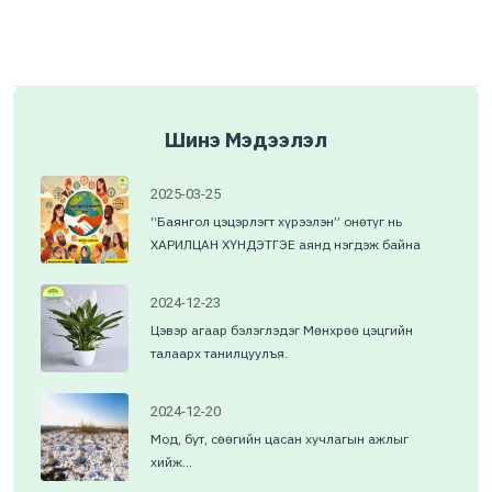
Шинэ Мэдээлэл
2025-03-25
“Баянгол цэцэрлэгт хүрээлэн” онөтүг нь
ХАРИЛЦАН ХҮНДЭТГЭЕ аянд нэгдэж байна
2024-12-23
Цэвэр агаар бэлэглэдэг Мөнхрөө цэцгийн
талаарх танилцуулъя.
2024-12-20
Мод, бут, сөөгийн цасан хучлагын ажлыг
хийж...