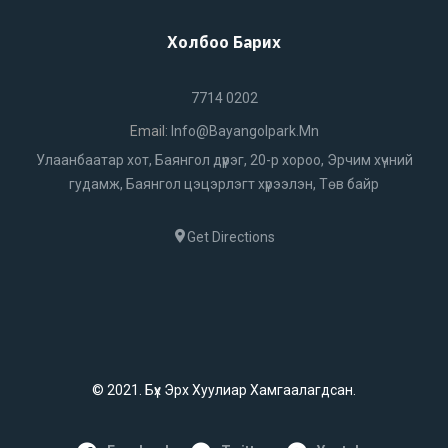
Холбоо Барих
7714 0202
Email:
Info@bayangolpark.mn
Улаанбаатар хот, Баянгол дүүрэг, 20-р хороо, Эрчим хүчний
гудамж, Баянгол цэцэрлэгт хүрээлэн, Төв байр
Get Directions
© 2021. Бүх Эрх Хуулиар Хамгаалагдсан.