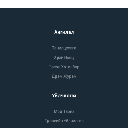
Ангилал
Танилцуулга
Хүний Нөөц
Төсөл Хөтөлбөр
Дүрэм Журам
Үйлчилгээ
Мод Тарих
Түрээсийн Үйлчилгээ