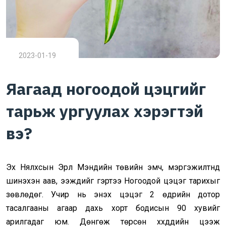
2023-01-19
Яагаад ногоодой цэцгийг
тарьж ургуулах хэрэгтэй
вэ?
Эх Нялхсын Эрүүл Мэндийн төвийн эмч, мэргэжилтнүүд
шинэхэн аав, ээжүүдийг гэртээ Ногоодой цэцэг тарихыг
зөвлөдөг. Учир нь энэхүү цэцэг 2 өдрийн дотор
тасалгааны агаар дахь хорт бодисын 90 хувийг
арилгадаг юм. Дөнгөж төрсөн хүүхдүүдийн цээж