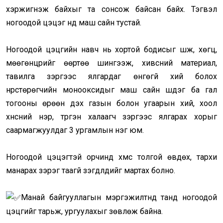
хэржигнэж байхыг та сонсож байсан байх. Тэгвэл
ногоодой цэцэг үүнд маш сайн тустай.
Ногоодой цэцгийн навч нь хортой бодисыг шүүж, хөгц,
мөөгөнцрийг өөртөө шингээж, хивсний материал,
тавилга зэргээс ялгардаг өнгөгүй хий болох
нүүрстөрөгчийн монооксидыг маш сайн шүүдэг ба гал
тогооны өрөөн дэх газын болон угаарын хий, хоол
хүнсний үнэр, түргэн халаагч зэргээс ялгарах хорыг
саармагжуулдаг 3 ургамлын нэг юм.
Ногоодой цэцэгтэй орчинд хүмүүс толгой өвдөх, тархи
манарах зэрэг таагүй үзэгдлүүдийг мартах болно.
Манай байгууллагын мэргэжилтнүүд танд ногоодой
цэцгийг тарьж, ургуулахыг зөвлөж байна.