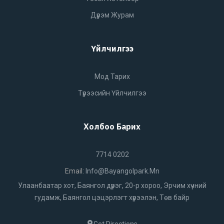
Дүрэм Журам
Үйлчилгээ
Мод Тарих
Түрээсийн Үйлчилгээ
Холбоо Барих
7714 0202
Email:
Info@bayangolpark.mn
Улаанбаатар хот, Баянгол дүүрэг, 20-р хороо, Эрчим хүчний
гудамж, Баянгол цэцэрлэгт хүрээлэн, Төв байр