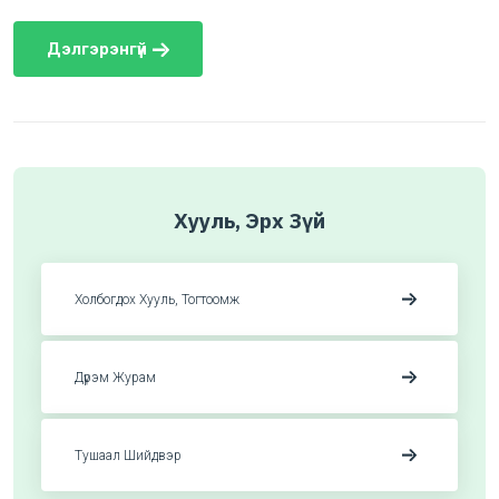
Дэлгэрэнгүй
Хууль, Эрх Зүй
Холбогдох Хууль, Тогтоомж
Дүрэм Журам
Тушаал Шийдвэр