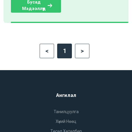
Бусад
Мэдээллүүд
<
1
>
Ангилал
Танилцуулга
Хүний Нөөц
Төсөл Хөтөлбөр