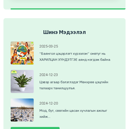
Шинэ Мэдээлэл
2025-03-25
“Баянгол цэцэрлэгт хүрээлэн” онөтүг нь
ХАРИЛЦАН ХҮНДЭТГЭЕ аянд нэгдэж байна
2024-12-23
Цэвэр агаар бэлэглэдэг Мөнхрөө цэцгийн
талаарх танилцуулъя.
2024-12-20
Мод, бут, сөөгийн цасан хучлагын ажлыг
хийж...