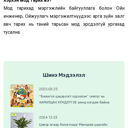
Хэрхэн мод тарих вэ?
Мод тарихад мэргэжлийн байгууллага болон Ойн
инженер, Ойжуулагч мэргэжилтнүүдээс арга зүйн зөвлөгөө
авч тарих нь таний тарьсан мод эрсдэлгүй ургахад
тусална.
Шинэ Мэдээлэл
2025-03-25
“Баянгол цэцэрлэгт хүрээлэн” онөтүг нь
ХАРИЛЦАН ХҮНДЭТГЭЕ аянд нэгдэж байна
2024-12-23
Цэвэр агаар бэлэглэдэг Мөнхрөө цэцгийн