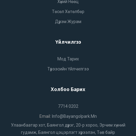
Хүний Нөөц
Төсөл Хөтөлбөр
Дүрэм Журам
Үйлчилгээ
Мод Тарих
Түрээсийн Үйлчилгээ
Холбоо Барих
7714 0202
Email:
Info@bayangolpark.mn
Улаанбаатар хот, Баянгол дүүрэг, 20-р хороо, Эрчим хүчний
гудамж, Баянгол цэцэрлэгт хүрээлэн, Төв байр