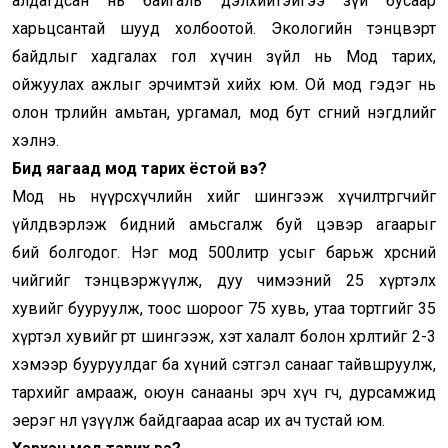
алдагдсан нь байгаль дэлхийтэйгээ зүй бусаар
харьцсантай шууд холбоотой. Экологийн тэнцвэрт
байдлыг хадгалах гол хүчин зүйл нь Мод тарих,
ойжуулах ажлыг эрчимтэй хийх юм. Ой мод гэдэг нь
олон төрлийн амьтан, ургамал, мод бут сөөгний нэгдлийг
хэлнэ.
Бид яагаад мод тарих ёстой вэ?
Мод нь нүүрсхүчлийн хийг шингээж хүчилтөрөгчийг
үйлдвэрлэж бидний амьсгалж буй цэвэр агаарыг
бий болгодог. Нэг мод 500литр усыг барьж хөрсний
чийгийг тэнцвэржүүлж, дуу чимээний 25 хүртэлх
хувийг бууруулж, тоос шороог 75 хувь, утаа тортгийг 35
хүртэл хувийг өөртөө шингээж, хэт халалт болон хөрөлтийг 2-3
хэмээр бууруулдаг ба хүний сэтгэл санааг тайвшруулж,
тархийг амрааж, оюун санааны эрч хүч өгч, дурсамжид
эерэг нөлөө үзүүлж байдгаараа асар их ач тустай юм.