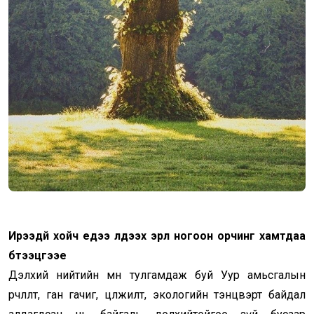
Ирээдүй хойч үедээ үлдээх эрүүл ногоон орчинг хамтдаа
бүтээцгээе
Дэлхий нийтийн өмнө тулгамдаж буй Уур амьсгалын
өөрчлөлт, ган гачиг, цөлжилт, экологийн тэнцвэрт байдал