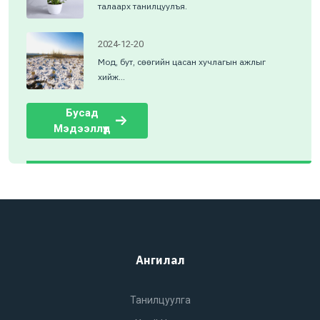
талаарх танилцуулъя.
2024-12-20
Мод, бут, сөөгийн цасан хучлагын ажлыг
хийж...
Бусад
Мэдээллүүд
Ангилал
Танилцуулга