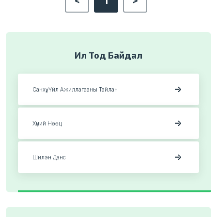
<
1
>
Ил Тод Байдал
Санхүү, Үйл Ажиллагааны Тайлан
Хүний Нөөц
Шилэн Данс