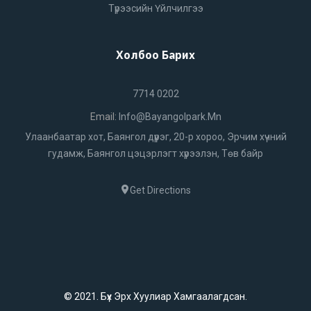
Түрээсийн Үйлчилгээ
Холбоо Барих
7714 0202
Email:
Info@bayangolpark.mn
Улаанбаатар хот, Баянгол дүүрэг, 20-р хороо, Эрчим хүчний
гудамж, Баянгол цэцэрлэгт хүрээлэн, Төв байр
Get Directions
© 2021. Бүх Эрх Хуулиар Хамгаалагдсан.