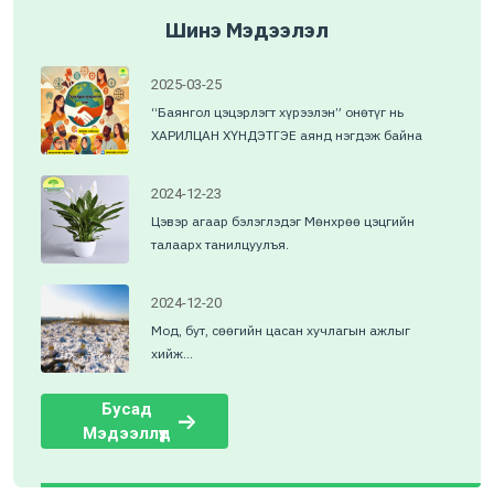
Шинэ Мэдээлэл
2025-03-25
“Баянгол цэцэрлэгт хүрээлэн” онөтүг нь
ХАРИЛЦАН ХҮНДЭТГЭЕ аянд нэгдэж байна
2024-12-23
Цэвэр агаар бэлэглэдэг Мөнхрөө цэцгийн
талаарх танилцуулъя.
2024-12-20
Мод, бут, сөөгийн цасан хучлагын ажлыг
хийж...
Бусад
Мэдээллүүд