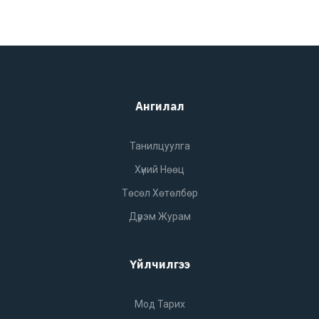
Ангилал
Танилцуулга
Хүний Нөөц
Төсөл Хөтөлбөр
Дүрэм Журам
Үйлчилгээ
Мод Тарих