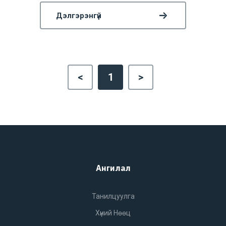
Дэлгэрэнгүй
<
1
>
Ангилал
Танилцуулга
Хүний Нөөц