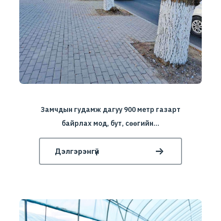
Замчдын гудамж дагуу 900 метр газарт
байрлах мод, бут, сөөгийн...
Дэлгэрэнгүй