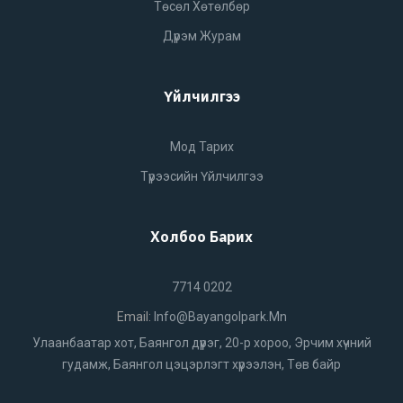
Төсөл Хөтөлбөр
Дүрэм Журам
Үйлчилгээ
Мод Тарих
Түрээсийн Үйлчилгээ
Холбоо Барих
7714 0202
Email:
Info@bayangolpark.mn
Улаанбаатар хот, Баянгол дүүрэг, 20-р хороо, Эрчим хүчний
гудамж, Баянгол цэцэрлэгт хүрээлэн, Төв байр