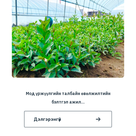
Мод үржүүлгийн талбайн өвөлжилтийн
бэлтгэл ажил...
Дэлгэрэнгүй