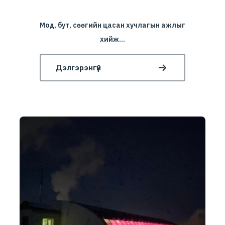
Мод, бут, сөөгийн цасан хучлагын ажлыг
хийж...
Дэлгэрэнгүй