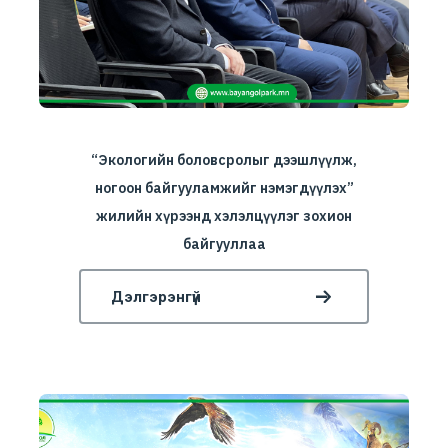
“Экологийн боловсролыг дээшлүүлж,
ногоон байгууламжийг нэмэгдүүлэх”
жилийн хүрээнд хэлэлцүүлэг зохион
байгууллаа
Дэлгэрэнгүй