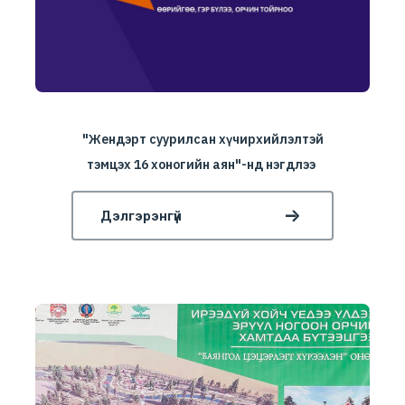
"Жендэрт суурилсан хүчирхийлэлтэй
тэмцэх 16 хоногийн аян"-нд нэгдлээ
Дэлгэрэнгүй