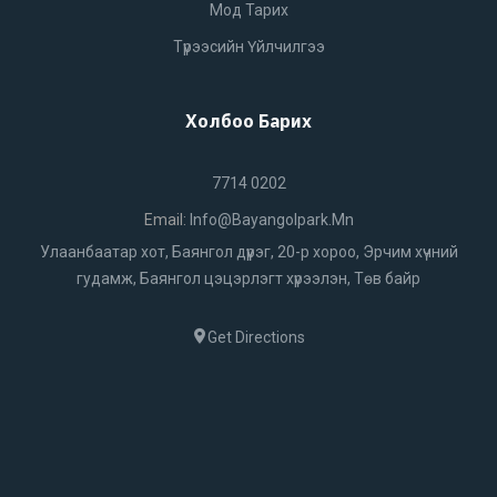
Мод Тарих
Түрээсийн Үйлчилгээ
Холбоо Барих
7714 0202
Email:
Info@bayangolpark.mn
Улаанбаатар хот, Баянгол дүүрэг, 20-р хороо, Эрчим хүчний
гудамж, Баянгол цэцэрлэгт хүрээлэн, Төв байр
Get Directions