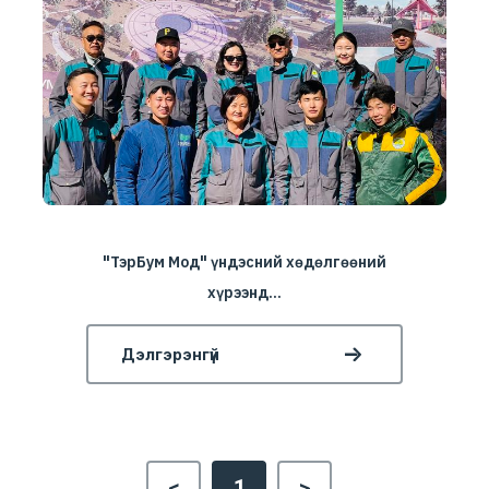
"ТэрБум Мод" үндэсний хөдөлгөөний
хүрээнд...
Дэлгэрэнгүй
<
1
>