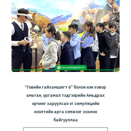
“Говийн гайхамшигт 6” болон нэн ховор
амьтан, ургамал тэдгээрийн Амьдрах
орчинг харуулсан vr симуляцийн
нээлтийн арга хэмжээг зохион
байгууллаа