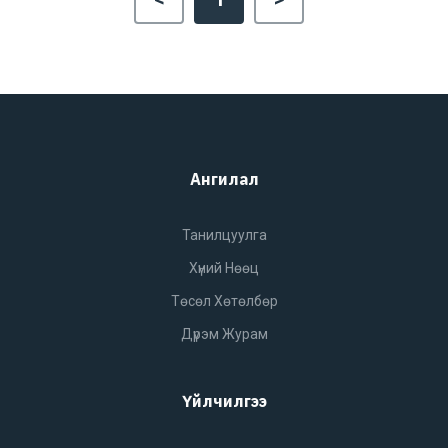
Ангилал
Танилцуулга
Хүний Нөөц
Төсөл Хөтөлбөр
Дүрэм Журам
Үйлчилгээ