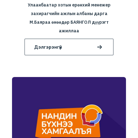
Улаанбаатар хотын ерөнхий менежер
захирагчийн ажлын албаны дарга
М.Баяраа өнөөдөр БАЯНГОЛ дүүрэгт
ажиллаа
Дэлгэрэнгүй