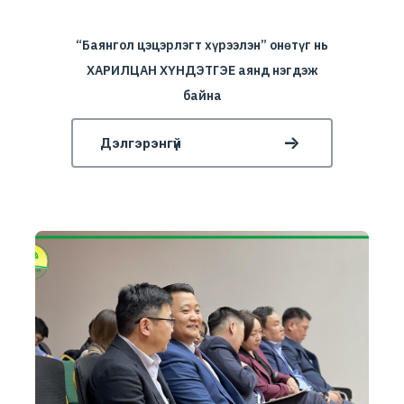
“Баянгол цэцэрлэгт хүрээлэн” онөтүг нь
ХАРИЛЦАН ХҮНДЭТГЭЕ аянд нэгдэж
байна
Дэлгэрэнгүй